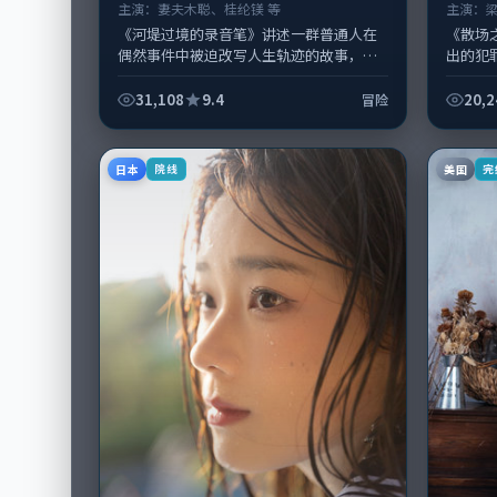
主演：
妻夫木聪、桂纶镁 等
主演：
《河堤过境的录音笔》讲述一群普通人在
《散场
偶然事件中被迫改写人生轨迹的故事，冒
出的犯
险类型元素服务于人物刻画而非噱头。导
伟、古
演王小帅擅长留白叙事，妻夫木聪、桂纶...
要戏份。
31,108
9.4
20,2
冒险
日本
美国
院线
完