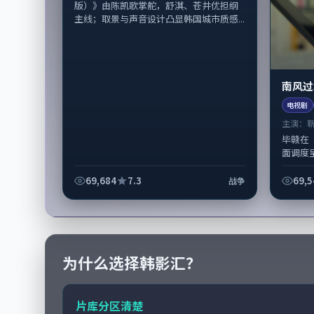
版）》由陈凯歌掌舵，舒淇、苍井优担纲
主线；取景与声音设计凸显韩国城市质感...
南风过
电视剧
主演：
毕赣在
面调度
的表演
韩国完成制
69,684
7.3
69,5
战争
为什么选择韩影汇？
片库分区清楚