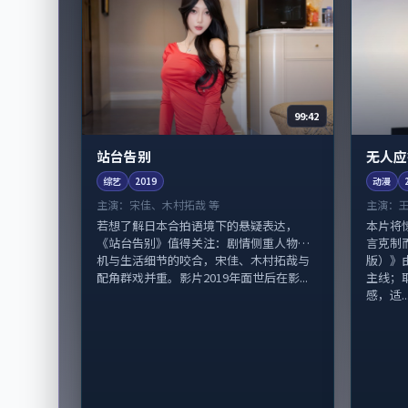
99:42
站台告别
无人应
综艺
2019
动漫
主演：
宋佳、木村拓哉 等
主演：
若想了解日本合拍语境下的悬疑表达，
本片将
《站台告别》值得关注：剧情侧重人物动
言克制
机与生活细节的咬合，宋佳、木村拓哉与
版）》
配角群戏并重。影片2019年面世后在影...
主线；
感，适..