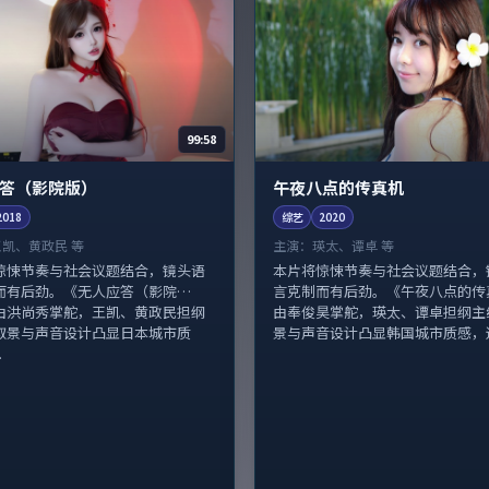
99:58
答（影院版）
午夜八点的传真机
2018
综艺
2020
王凯、黄政民 等
主演：
瑛太、谭卓 等
惊悚节奏与社会议题结合，镜头语
本片将惊悚节奏与社会议题结合，
而有后劲。《无人应答（影院
言克制而有后劲。《午夜八点的传
由洪尚秀掌舵，王凯、黄政民担纲
由奉俊昊掌舵，瑛太、谭卓担纲主
取景与声音设计凸显日本城市质
景与声音设计凸显韩国城市质感，适合
.