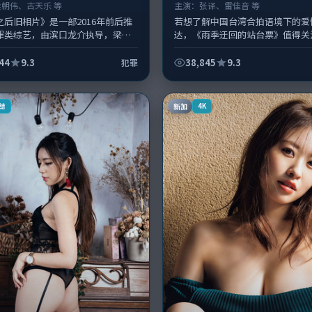
梁朝伟、古天乐 等
主演：
张译、雷佳音 等
之后旧相片》是一部2016年前后推
若想了解中国台湾合拍语境下的爱
罪类综艺，由滨口龙介执导，梁朝
达，《雨季迂回的站台票》值得关
天乐，孙俪、沈腾等演员亦参与重
情侧重人物动机与生活细节的咬合
故事围绕当代都市中的抉择...
译、雷佳音与配角群戏并重。影片2
44
9.3
38,845
9.3
犯罪
年...
新加
结
4K