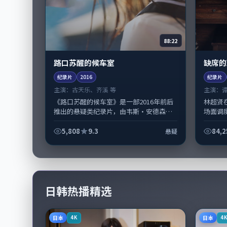
88:22
路口苏醒的候车室
缺席的
纪录片
2016
纪录片
主演：
古天乐、齐溪 等
主演：
《路口苏醒的候车室》是一部2016年前后
林超贤
推出的悬疑类纪录片，由韦斯·安德森执
场面调
导，古天乐、齐溪，孔刘、张家辉等演员
的表演
亦参与重要戏份。故事围绕当代都市...
美国完成制
5,808
9.3
84,2
悬疑
日韩热播精选
日本
日本
4K
4