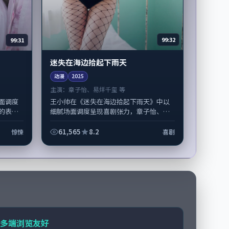
99:32
99:31
迷失在海边拾起下雨天
动漫
2025
主演：
章子怡、易烊千玺 等
王小帅在《迷失在海边拾起下雨天》中以
面调度
细腻场面调度呈现喜剧张力，章子怡、易
的表演
烊千玺领衔的表演层次丰富。影片拍摄及
韩国完
后期主要在韩国完成制作协同，2025...
61,565
8.2
惊悚
喜剧
多端浏览友好