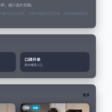
排序，缩小选片范围。
/最热/评分排序，手机与电脑均可点播；片库说明随剧目
口碑片单
高分精选入口
更多
法国
独播