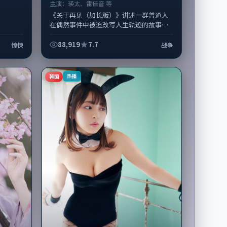
主演：
瑛太、雷佳音 等
《关于再见（加长版）》讲述一群普通人
在偶然事件中被迫改写人生轨迹的故事，
战争类型元素服务于人物刻画而非噱头。
导演毕赣擅长留白叙事，瑛太、雷佳音的...
88,919
7.7
惊悚
战争
韩国
热播