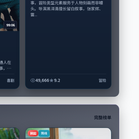
事，冒险类型元素服务于人物刻画而非噱
头。导演黑泽清擅长留白叙事，张家辉、
雷...
99:06
通人在
事，喜
头。导
、...
49,666
9.2
喜剧
冒险
完整榜单
韩国
院线