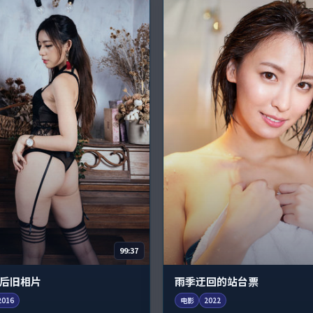
99:37
后旧相片
雨季迂回的站台票
2016
电影
2022