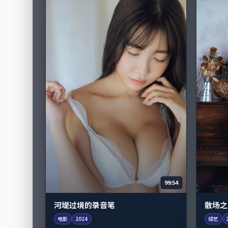
99:54
河堤过境的录音笔
散场之
电影
2024
综艺