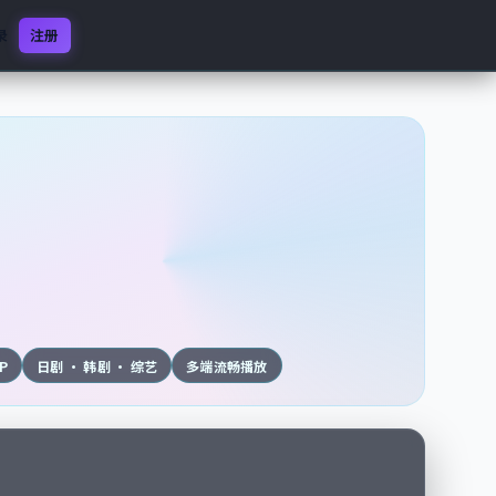
录
注册
0P
日剧 · 韩剧 · 综艺
多端流畅播放