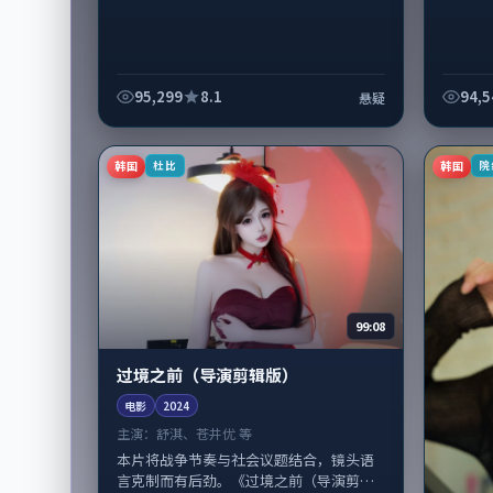
95,299
8.1
94,5
悬疑
韩国
韩国
杜比
院
99:08
过境之前（导演剪辑版）
电影
2024
主演：
舒淇、苍井优 等
本片将战争节奏与社会议题结合，镜头语
言克制而有后劲。《过境之前（导演剪辑