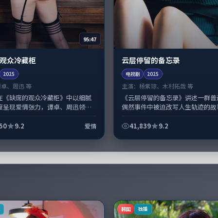
95:47
观众冷藏柜
云层停留的备忘录
2025
电视剧
2025
谭卓、周迅 等
主演：
杨紫琼、木村拓哉 等
在《缺席的观众冷藏柜》中以细腻
《云层停留的备忘录》讲述一群普
度呈现爱情张力，谭卓、周迅领衔
偶然事件中被迫改写人生轨迹的故
层次丰富。影片拍摄及后期主要在
剧类型元素服务于人物刻画而非噱
作协同，2025-05-1...
演韦斯·安德森擅长留白叙事，杨紫琼
50
9.2
41,839
9.2
爱情
韩国
K
独播