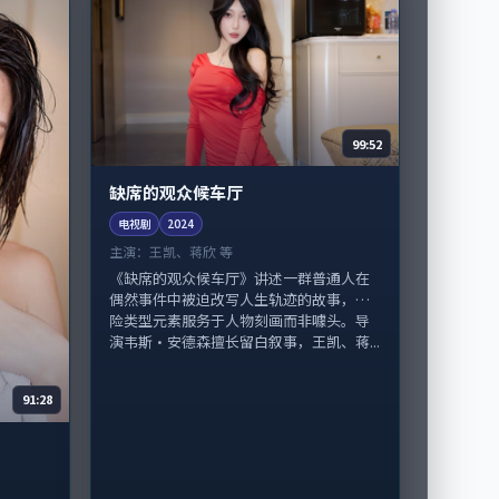
99:52
缺席的观众候车厅
电视剧
2024
主演：
王凯、蒋欣 等
《缺席的观众候车厅》讲述一群普通人在
偶然事件中被迫改写人生轨迹的故事，冒
险类型元素服务于人物刻画而非噱头。导
演韦斯·安德森擅长留白叙事，王凯、蒋...
91:28