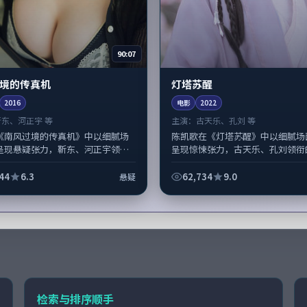
90:07
境的传真机
灯塔苏醒
2016
电影
2022
靳东、河正宇 等
主演：
古天乐、孔刘 等
《南风过境的传真机》中以细腻场
陈凯歌在《灯塔苏醒》中以细腻场
呈现悬疑张力，靳东、河正宇领衔
呈现惊悚张力，古天乐、孔刘领衔
层次丰富。影片拍摄及后期主要在
层次丰富。影片拍摄及后期主要在
作协同，2016-12-2...
成制作协同，2022-05-22纳入...
44
6.3
62,734
9.0
悬疑
检索与排序顺手