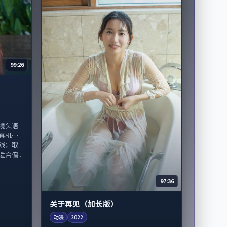
99:26
镜头语
真机》
线；取
偏...
97:36
关于再见（加长版）
动漫
2022