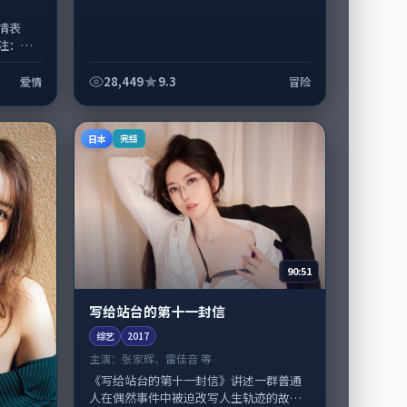
情表
注：剧
，张
022
28,449
9.3
爱情
冒险
日本
完结
90:51
写给站台的第十一封信
综艺
2017
主演：
张家辉、雷佳音 等
《写给站台的第十一封信》讲述一群普通
人在偶然事件中被迫改写人生轨迹的故