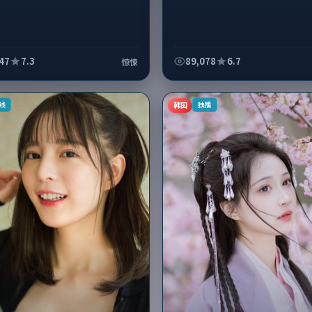
47
7.3
89,078
6.7
惊悚
韩国
线
独播